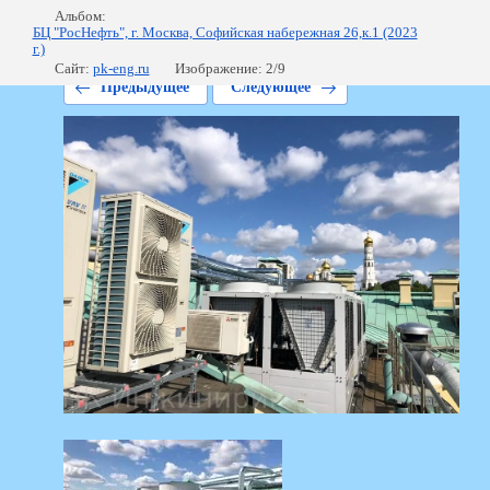
Альбом:
БЦ "РосНефть", г. Москва, Софийская набережная 26,к.1 (2023
г.)
Сайт:
pk-eng.ru
Изображение: 2/9
Предыдущее
Следующее